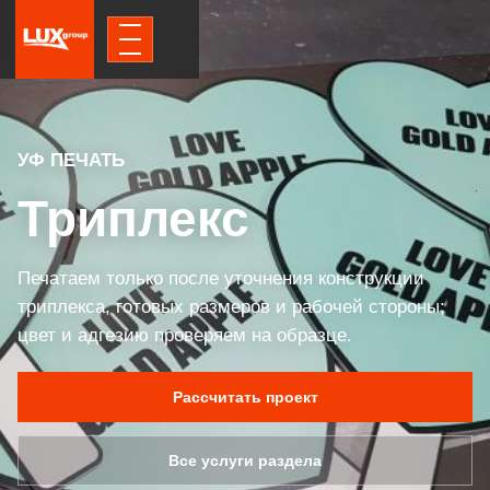
УФ ПЕЧАТЬ
Триплекс
Печатаем только после уточнения конструкции
триплекса, готовых размеров и рабочей стороны;
цвет и адгезию проверяем на образце.
Рассчитать проект
Все услуги раздела