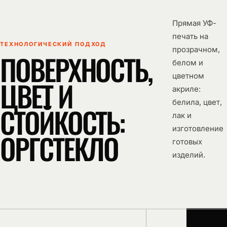
Прямая УФ-
РАССКАЖИТЕ О
печать на
ПРОЕКТЕ
ТЕХНОЛОГИЧЕСКИЙ ПОДХОД
прозрачном,
ПОВЕРХНОСТЬ,
белом и
цветном
ЦВЕТ И
акриле:
белила, цвет,
СТОЙКОСТЬ:
ПРИКРЕПИТЬ
лак и
ФАЙЛЫ
изготовление
ОРГСТЕКЛО
Чертежи, макеты и фото
· до 5 файлов
готовых
изделий.
Согласен на
обработку
персональных
данных
Отправить
заявку
Можно также прислать