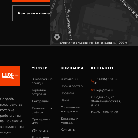
Контакты и схема проезда
УСЛУГИ
КОМПАНИЯ
КОНТАКТЫ
Выставочные
О компании
+7 (495) 178-05-
стенды
41
Производство
Торговые
luxgr@mail.ru
Проекты
островки
г. Подольск, ул.
Создаём
Цены
Декорации
Железнодорожная,
пространства,
д. 20
Справочные
Реквизит для
которые
материалы
съёмок
Пн–Пт: 9:00–18:00
работают на
Доставка и
Фрезеровка
ваш бизнес и
монтаж
ЧПУ
запоминаются
Контакты
УФ-печать
людям.
Все услуги