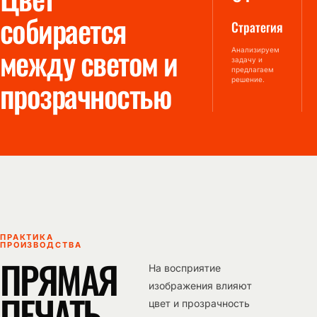
собирается
Стратегия
между светом и
Анализируем
задачу и
предлагаем
прозрачностью
решение.
ПРАКТИКА
ПРОИЗВОДСТВА
ПРЯМАЯ
На восприятие
изображения влияют
ПЕЧАТЬ
цвет и прозрачность