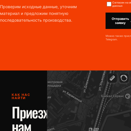
Согласен на 
Проверим исходные данные, уточним
данных
материал и предложим понятную
Отправить
последовательность производства.
заявку
Можно также присл
Telegram.
КАК НАС
НАЙТИ
Приезжайте к
нам