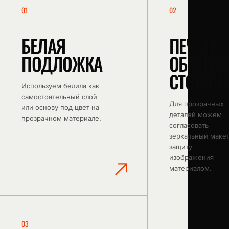
чертёж или фото в
0
1
0
2
Telegram.
Написать
БЕЛАЯ
в
ПЕЧАТЬ 
Telegram
ПОДЛОЖКА
ОБРАТН
СТОРОН
Используем белила как
самостоятельный слой
Для прозрачных
или основу под цвет на
деталей можем
прозрачном материале.
согласовать
зеркальный макет
защиту
изображения
материалом.
0
3