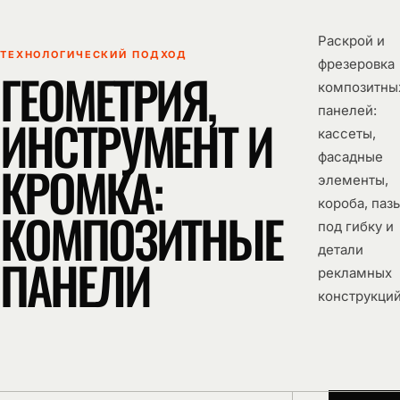
Раскрой и
ТЕХНОЛОГИЧЕСКИЙ ПОДХОД
РАССКАЖИТЕ О
фрезеровка
ГЕОМЕТРИЯ,
ПРОЕКТЕ
композитны
панелей:
ИНСТРУМЕНТ И
кассеты,
фасадные
КРОМКА:
элементы,
ПРИКРЕПИТЬ
короба, паз
КОМПОЗИТНЫЕ
ФАЙЛЫ
под гибку и
Чертежи, макеты и фото
· до 5 файлов
детали
ПАНЕЛИ
рекламных
Согласен на
обработку
персональных
конструкций
данных
Отправить
заявку
Можно также прислать