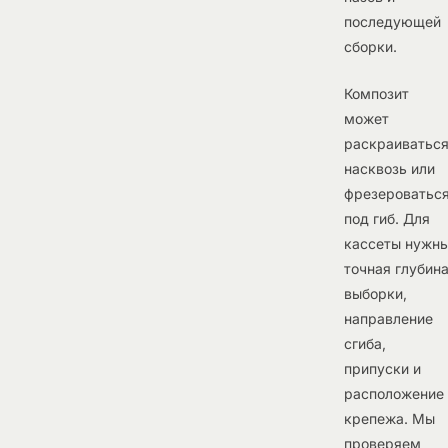
последующей
сборки.
Композит
может
раскраиватьс
насквозь или
фрезероватьс
под гиб. Для
кассеты нужн
точная глубин
выборки,
направление
сгиба,
припуски и
расположение
крепежа. Мы
проверяем