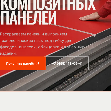
КОМПОЗИТНЫХ
размеры,
ПАНЕЛЕЙ
материал,
сроки
и
место
монтажа.
Предложим
Раскраиваем панели и выполняем
технологию
технологические пазы под гибку для
и
фасадов, вывесок, облицовки и объёмных
порядок
изделий.
стоимости.
Получить расчёт
+7 (495) 178-05-41
ВАШЕ ИМЯ
ТЕЛЕФОН
E-MAIL