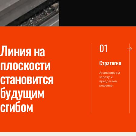
Линия на
0
1
плоскости
Стратегия
становится
Анализируем
задачу и
предлагаем
будущим
решение.
сгибом