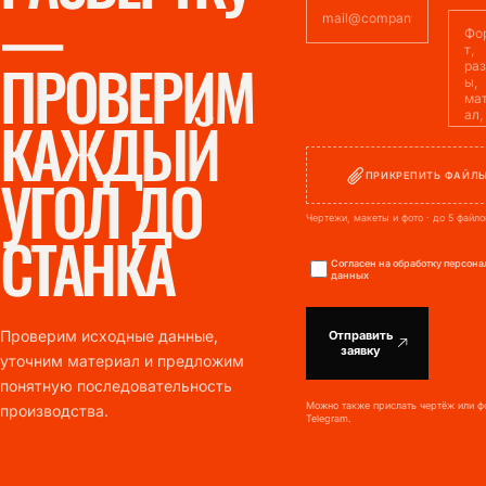
—
ПРОВЕРИМ
КАЖДЫЙ
УГОЛ ДО
ПРИКРЕПИТЬ ФАЙЛ
Чертежи, макеты и фото · до 5 файло
СТАНКА
Согласен на обработку персон
данных
Проверим исходные данные,
Отправить
заявку
уточним материал и предложим
понятную последовательность
Можно также прислать чертёж или ф
производства.
Telegram.