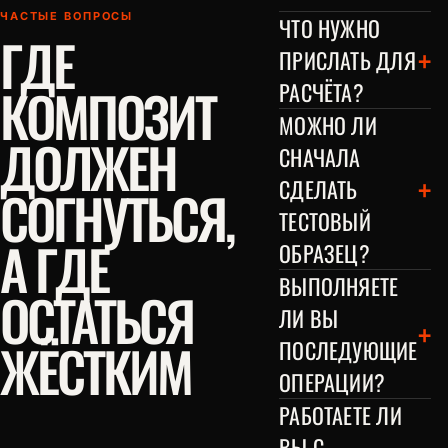
ЧАСТЫЕ ВОПРОСЫ
ЧТО НУЖНО
ГДЕ
+
ПРИСЛАТЬ ДЛЯ
КОМПОЗИТ
РАСЧЁТА?
МОЖНО ЛИ
ДОЛЖЕН
СНАЧАЛА
+
СДЕЛАТЬ
СОГНУТЬСЯ,
ТЕСТОВЫЙ
А ГДЕ
ОБРАЗЕЦ?
ВЫПОЛНЯЕТЕ
ОСТАТЬСЯ
ЛИ ВЫ
+
ЖЁСТКИМ
ПОСЛЕДУЮЩИЕ
ОПЕРАЦИИ?
РАБОТАЕТЕ ЛИ
ВЫ С