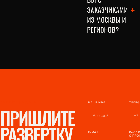
+
ЗАКАЗЧИКАМИ
ИЗ МОСКВЫ И
РЕГИОНОВ?
РАСЧЁТ ЗАДАЧИ
ВАШЕ ИМЯ
ТЕЛЕ
ПРИШЛИТЕ
РАЗВЁРТКУ
E-MAIL
РАСС
О ПРО