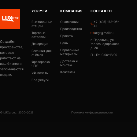
УСЛУГИ
КОМПАНИЯ
КОНТАКТЫ
Выставочные
О компании
+7 (495) 178-05-
стенды
41
Производство
Торговые
luxgr@mail.ru
Проекты
островки
г. Подольск, ул.
Создаём
Цены
Декорации
Железнодорожная,
пространства,
д. 20
Справочные
Реквизит для
которые
материалы
съёмок
Пн–Пт: 9:00–18:00
работают на
Доставка и
Фрезеровка
ваш бизнес и
монтаж
ЧПУ
запоминаются
Контакты
УФ-печать
людям.
Все услуги
© LUXgroup, 2000–2026
Политика конфиденциальности