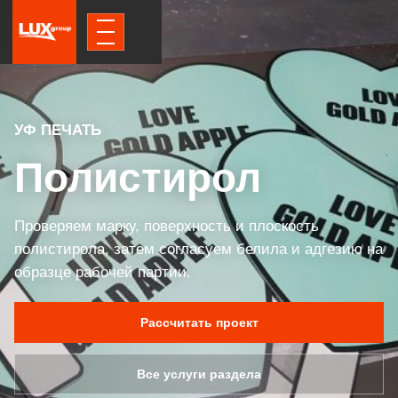
УФ ПЕЧАТЬ
Полистирол
Проверяем марку, поверхность и плоскость
полистирола, затем согласуем белила и адгезию на
образце рабочей партии.
Рассчитать проект
Все услуги раздела